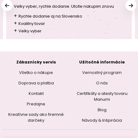
Velky vyber, rychle dodanie. Utcite nakupim znovu
+
Rychle dodanie aj na Slovensko
+
Kvalitny tovar
+
Velky vyber
Zákaznícky servis
Užitočné informácie
Všetko o nákupe
Vernostný program
Doprava a platba
O nás
Kontakt
Certifikáty a atesty tovaru
Manumi
Predajne
Blog
Kreatívne sady ako firemné
darčeky
Návody & Inšpirácia