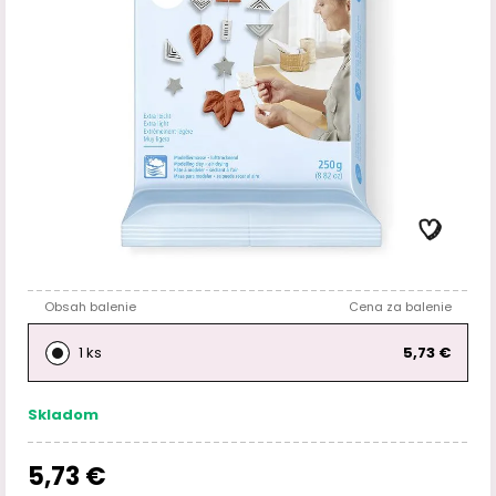
Obsah balenie
Cena za balenie
1 ks
5,73 €
Skladom
5,73 €