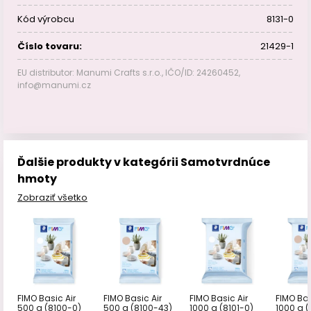
Kód výrobcu
8131-0
Číslo tovaru:
21429-1
EU distributor: Manumi Crafts s.r.o., IČO/ID: 24260452,
info@manumi.cz
Ďalšie produkty v kategórii Samotvrdnúce
hmoty
Zobraziť všetko
FIMO Basic Air
FIMO Basic Air
FIMO Basic Air
FIMO Bas
500 g (8100-0)
500 g (8100-43)
1000 g (8101-0)
1000 g (