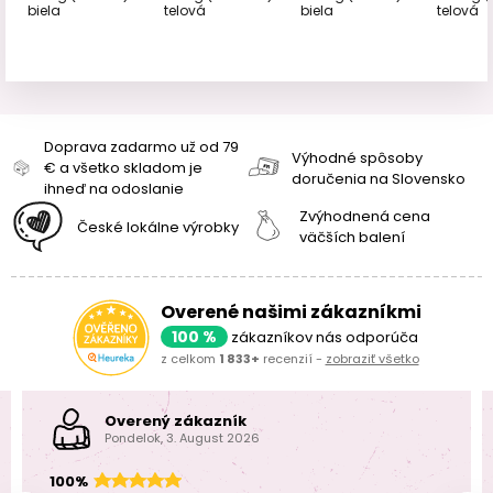
biela
telová
biela
telová
Doprava zadarmo už od 79
Výhodné spôsoby
€ a všetko skladom je
doručenia na Slovensko
ihneď na odoslanie
Zvýhodnená cena
České lokálne výrobky
väčších balení
Overené našimi zákazníkmi
100 %
zákazníkov nás odporúča
z celkom
1 833+
recenzií -
zobraziť všetko
Overený zákazník
Pondelok, 3. August 2026
100%