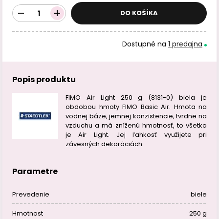
DO KOŠÍKA
Dostupné na
1 predajna
Popis produktu
FIMO Air Light 250 g (8131-0) biela je
obdobou hmoty FIMO Basic Air. Hmota na
vodnej báze, jemnej konzistencie, tvrdne na
vzduchu a má zníženú hmotnosť, to všetko
je Air Light. Jej ľahkosť využijete pri
závesných dekoráciách.
Parametre
Prevedenie
biele
Hmotnost
250 g