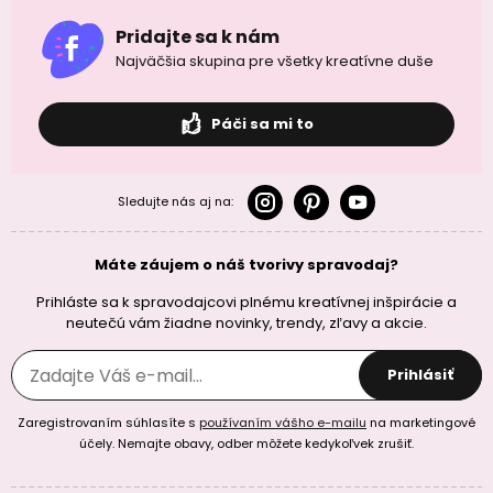
Pridajte sa k nám
Najväčšia skupina pre všetky kreatívne duše
Páči sa mi to
Sledujte nás aj na:
Máte záujem o náš tvorivy spravodaj?
Prihláste sa k spravodajcovi plnému kreatívnej inšpirácie a
neutečú vám žiadne novinky, trendy, zľavy a akcie.
Prihlásiť
Zaregistrovaním súhlasíte s
používaním vášho e-mailu
na marketingové
účely. Nemajte obavy, odber môžete kedykoľvek zrušiť.