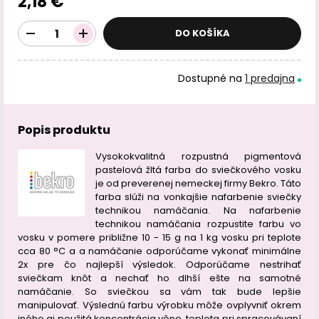
2,18 €
DO KOŠÍKA
Dostupné na
1 predajna
Popis produktu
Vysokokvalitná rozpustná pigmentová
pastelová žltá farba do sviečkového vosku
je od preverenej nemeckej firmy Bekro. Táto
farba slúži na vonkajšie nafarbenie sviečky
technikou namáčania. Na nafarbenie
technikou namáčania rozpustite farbu vo
vosku v pomere približne 10 - 15 g na 1 kg vosku pri teplote
cca 80 °C a a namáčanie odporúčame vykonať minimálne
2x pre čo najlepší výsledok. Odporúčame nestrihať
sviečkam knôt a nechať ho dlhší ešte na samotné
namáčanie. So sviečkou sa vám tak bude lepšie
manipulovať. Výslednú farbu výrobku môže ovplyvniť okrem
iného aj použitá koncentrácia vône, teplota pri spracovávaní