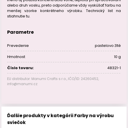
alebo druh vosku, preto odporúčame vždy vyskúšať farbu na
menšej vzorke konkrétneho výrobku. Technický list na
stiahnutie tu.
Parametre
Prevedenie
pastelovo žlté
Hmotnost
10 g
Číslo tovaru:
48321-1
EU distributor: Manumi Crafts s.r.o., IČO/ID: 24260452,
info@manumi.cz
Ďalšie produkty v kategórii Farby na výrobu
sviečok