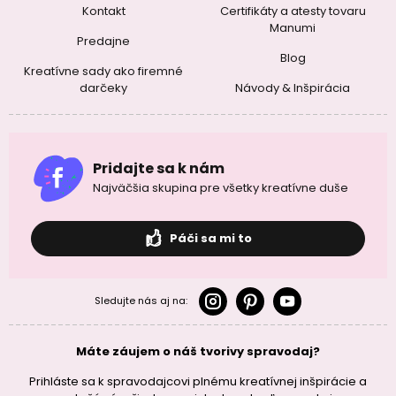
Kontakt
Certifikáty a atesty tovaru
Manumi
Predajne
Blog
Kreatívne sady ako firemné
darčeky
Návody & Inšpirácia
Pridajte sa k nám
Najväčšia skupina pre všetky kreatívne duše
Páči sa mi to
Sledujte nás aj na:
Máte záujem o náš tvorivy spravodaj?
Prihláste sa k spravodajcovi plnému kreatívnej inšpirácie a