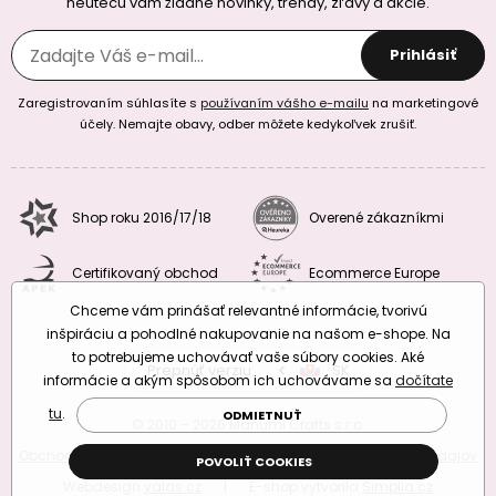
neutečú vám žiadne novinky, trendy, zľavy a akcie.
Prihlásiť
Zaregistrovaním súhlasíte s
používaním vášho e-mailu
na marketingové
účely. Nemajte obavy, odber môžete kedykoľvek zrušiť.
Shop roku 2016/17/18
Overené zákazníkmi
Certifikovaný obchod
Ecommerce Europe
Chceme vám prinášať relevantné informácie, tvorivú
inšpiráciu a pohodlné nakupovanie na našom e-shope. Na
to potrebujeme uchovávať vaše súbory cookies. Aké
Prepnúť verziu:
CZ
SK
EU
RO
informácie a akým spôsobom ich uchovávame sa
dočítate
tu
.
ODMIETNUŤ
© 2010 – 2026 Manumi Crafts s.r.o.
Obchodné podmienky
|
Podmienky ochrany osobných údajov
POVOLIŤ COOKIES
Webdesign
valas.cz
|
E-shop vytvorila
Simplia.cz