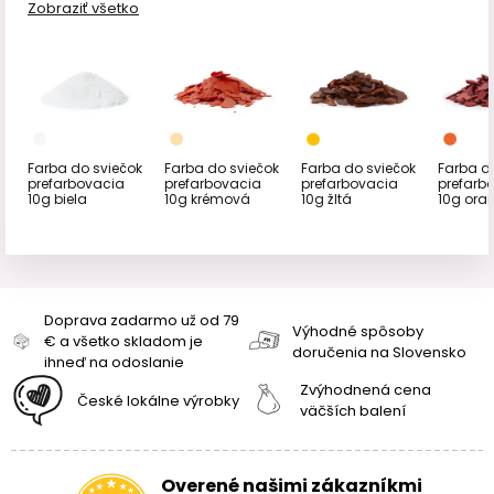
Zobraziť všetko
Farba do sviečok
Farba do sviečok
Farba do sviečok
Farba d
prefarbovacia
prefarbovacia
prefarbovacia
prefarb
10g biela
10g krémová
10g žltá
10g ora
Doprava zadarmo už od 79
Výhodné spôsoby
€ a všetko skladom je
doručenia na Slovensko
ihneď na odoslanie
Zvýhodnená cena
České lokálne výrobky
väčších balení
Overené našimi zákazníkmi