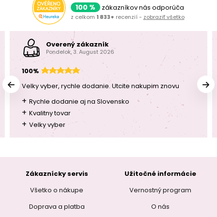
100 %
zákazníkov nás odporúča
z celkom
1 833+
recenzií -
zobraziť všetko
Overený zákazník
Pondelok, 3. August 2026
100%
Velky vyber, rychle dodanie. Utcite nakupim znovu
+
Rychle dodanie aj na Slovensko
+
Kvalitny tovar
+
Velky vyber
Zákaznícky servis
Užitočné informácie
Všetko o nákupe
Vernostný program
Doprava a platba
O nás