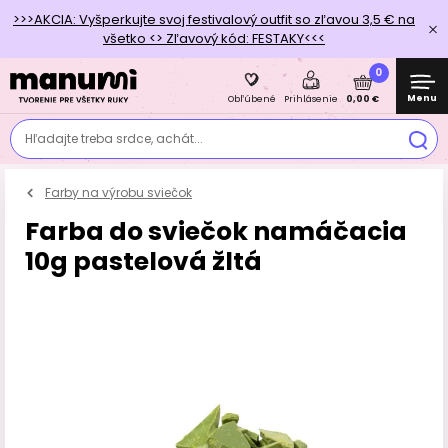
>>>AKCIA: Vyšperkujte svoj festivalový outfit so zľavou 3,5 € na
všetko <> Zľavový kód: FESTAKY<<<
0
Menu
0,00 €
Obľúbené
Prihlásenie
Hľadajte treba srdce, achát...
Farby na výrobu sviečok
Farba do sviečok namáčacia
10g pastelová žltá