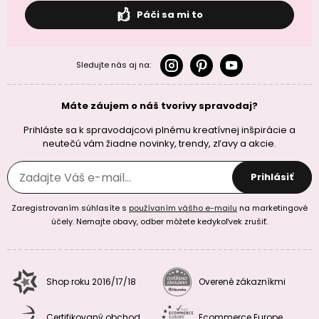
Páči sa mi to
Sledujte nás aj na:
Máte záujem o náš tvorivy spravodaj?
Prihláste sa k spravodajcovi plnému kreatívnej inšpirácie a
neutečú vám žiadne novinky, trendy, zľavy a akcie.
Prihlásiť
Zaregistrovaním súhlasíte s
používaním vášho e-mailu
na marketingové
účely. Nemajte obavy, odber môžete kedykoľvek zrušiť.
Shop roku 2016/17/18
Overené zákazníkmi
Certifikovaný obchod
Ecommerce Europe