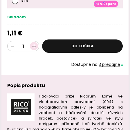
3 ks
-8% úspora
Skladom
1,11 €
DO KOŠÍKA
Dostupné na
3 predajne
Popis produktu
Háčkovací příze Ricorumi Lamé ve
vícebarevném provedení (004) s
holografickými odlesky je oblíbená na
zdobení a háčkování detailů různých
hraček, postaviček a zvířátek ve stylu
amigurumi případně i při tvorbě doplňků.
Klubíčko 10 g má návin 50 m. Příze obsahuje 62 % bavlny a 38