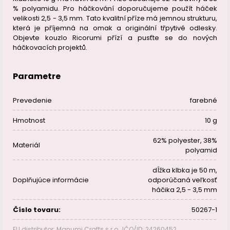
% polyamidu. Pro háčkování doporučujeme použít háček
velikosti 2,5 - 3,5 mm. Tato kvalitní příze má jemnou strukturu,
která je příjemná na omak a originální třpytivé odlesky.
Objevte kouzlo Ricorumi přízí a pusťte se do nových
háčkovacích projektů.
Parametre
Prevedenie
farebné
Hmotnost
10 g
62% polyester
,
38%
Materiál
polyamid
dĺžka klbka je 50 m,
Doplňujúce informácie
odporúčaná veľkosť
háčika 2,5 - 3,5 mm
Číslo tovaru:
50267-1
EU distributor: Manumi Crafts s.r.o., IČO/ID: 24260452,