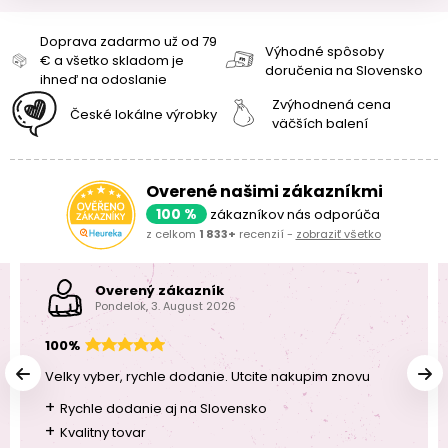
Doprava zadarmo už od 79
Výhodné spôsoby
€ a všetko skladom je
doručenia na Slovensko
ihneď na odoslanie
Zvýhodnená cena
České lokálne výrobky
väčších balení
Overené našimi zákazníkmi
100 %
zákazníkov nás odporúča
z celkom
1 833+
recenzií -
zobraziť všetko
Overený zákazník
Pondelok, 3. August 2026
100%
Velky vyber, rychle dodanie. Utcite nakupim znovu
+
Rychle dodanie aj na Slovensko
+
Kvalitny tovar