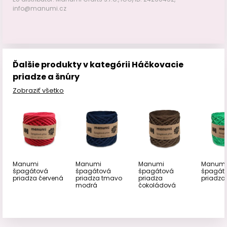
info@manumi.cz
Ďalšie produkty v kategórii Háčkovacie
priadze a šnúry
Zobraziť všetko
Manumi
Manumi
Manumi
Manumi
špagátová
špagátová
špagátová
špagát
priadza červená
priadza tmavo
priadza
priadza
modrá
čokoládová