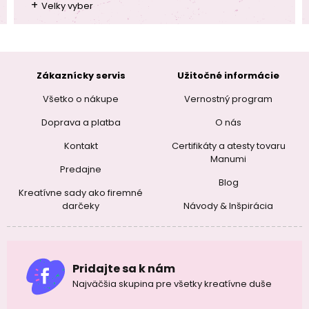
+
Velky vyber
Zákaznícky servis
Užitočné informácie
Všetko o nákupe
Vernostný program
Doprava a platba
O nás
Kontakt
Certifikáty a atesty tovaru
Manumi
Predajne
Blog
Kreatívne sady ako firemné
darčeky
Návody & Inšpirácia
Pridajte sa k nám
Najväčšia skupina pre všetky kreatívne duše