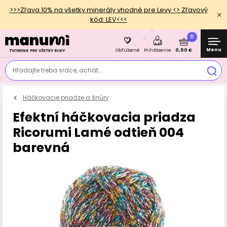
>>>Zľava 10% na všetky minerály vhodné pre Levy <> Zľavový
kód: LEV<<<
0
Menu
0,00 €
Obľúbené
Prihlásenie
Hľadajte treba srdce, achát...
Háčkovacie priadze a šnúry
Efektní háčkovacia priadza
Ricorumi Lamé odtieň 004
barevná