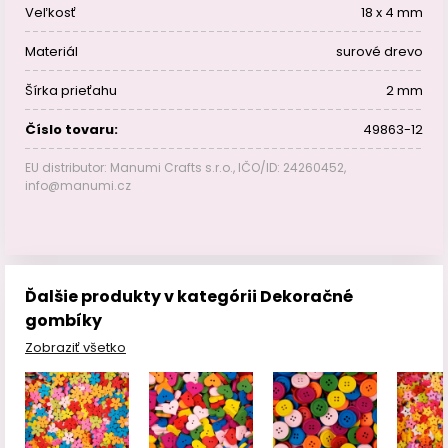
Veľkosť
18 x 4 mm
Materiál
surové drevo
Šírka prieťahu
2 mm
Číslo tovaru:
49863-12
EU distributor: Manumi Crafts s.r.o., IČO/ID: 24260452,
info@manumi.cz
Ďalšie produkty v kategórii Dekoračné
gombíky
Zobraziť všetko