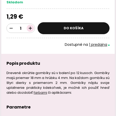
Skladom
1,29 €
DO KOŠÍKA
Dostupné na
1 predajna
Popis produktu
Drevené okrúhle gombíky sú v balení po 12 kusoch. Gombíky
majú priemer 18 mm a hrúbku 4 mm. Na každom gombíku sú
štyri dierky s priemerom 2 mm. Gombíky nájdu svoje
uplatnenie prakticky kdekoľvek, je možné ich použiť hneď
alebo dozdobiť
farbami
či aplikáciami.
Parametre