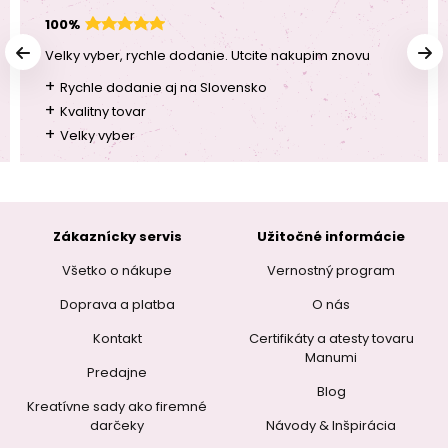
100%
Velky vyber, rychle dodanie. Utcite nakupim znovu
+
Rychle dodanie aj na Slovensko
+
Kvalitny tovar
+
Velky vyber
Zákaznícky servis
Užitočné informácie
Všetko o nákupe
Vernostný program
Doprava a platba
O nás
Kontakt
Certifikáty a atesty tovaru
Manumi
Predajne
Blog
Kreatívne sady ako firemné
darčeky
Návody & Inšpirácia