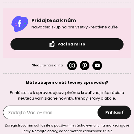
Pridajte sa k nám
Najväčšia skupina pre všetky kreatívne duše
Páči sa mi to
Sledujte nás aj na:
Máte záujem o náš tvorivy spravodaj?
Prihláste sa k spravodajcovi plnému kreatívnej inšpirácie a
neutečú vám žiadne novinky, trendy, zľavy a akcie.
Prihlásiť
Zaregistrovaním súhlasíte s
používaním vášho e-mailu
na marketingové
účely. Nemajte obavy, odber môžete kedykoľvek zrušiť.