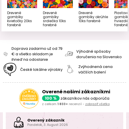
Drevené
Drevené
Drevené
Plastové
gombíky
gombíky
gombíky okrúhle
gombík
kvietočky 20ks
srdiečka 10ks
10ks farebné
hviezdič
farebné
farebné
farebné
Doprava zadarmo už od 79
Výhodné spôsoby
€ a všetko skladom je
doručenia na Slovensko
ihneď na odoslanie
Zvýhodnená cena
České lokálne výrobky
väčších balení
Overené našimi zákazníkmi
100 %
zákazníkov nás odporúča
z celkom
1 833+
recenzií -
zobraziť všetko
Overený zákazník
Pondelok, 3. August 2026