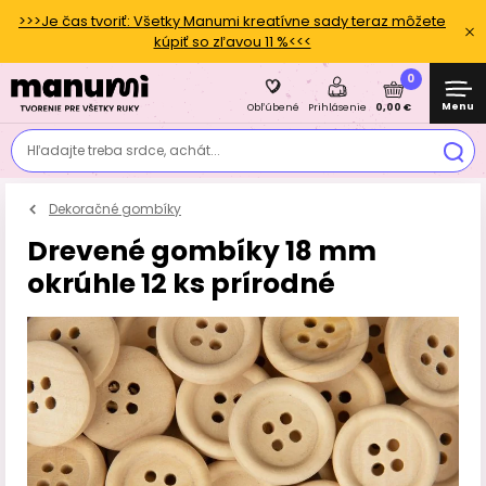
>>>Je čas tvoriť: Všetky Manumi kreatívne sady teraz môžete
kúpiť so zľavou 11 %<<<
0
Menu
0,00 €
Obľúbené
Prihlásenie
Hľadajte treba srdce, achát...
Dekoračné gombíky
Drevené gombíky 18 mm
okrúhle 12 ks prírodné