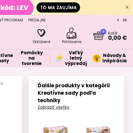
NÝ PROGRAM
PREDAJNE
SK
CZ
0
Košík
0,00 €
Obľúbené
Prihlásenie
Pomôcky
Veľký
tívne
Návody &
na
letný
oty
Inšpirácia
tvorenie
výpredaj
ks
Ďalšie produkty v kategórii
Kreatívne sady podľa
techniky
Zobraziť všetko