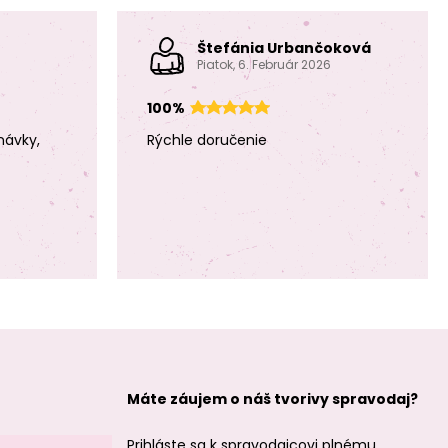
Štefánia Urbančoková
Piatok, 6. Február 2026
100%
Manumi kreatívna
Manumi kreatívna
návky,
Rýchle doručenie
sada na
sada na
háčkovanie pán
háčkovanie pán
Hrošík
Medvedík
Manumi kreatívna
Manumi kreatívna
sada na
sada na
háčkovanie
háčkovanie
slečna Králíčková
slečna
Jednorožcová
Máte záujem o náš tvorivy spravodaj?
Prihláste sa k spravodajcovi plnému