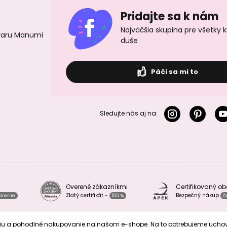
Pridajte sa k nám
Najväčšia skupina pre všetky 
ovaru Manumi
duše
Páči sa mi to
Sledujte nás aj na:
Overené zákazníkmi
Certifikovaný o
Zlatý certifikát -
Bezpečný nákup
vorenie
100 %
Č
áciu a pohodlné nakupovanie na našom e-shope. Na to potrebujeme uch