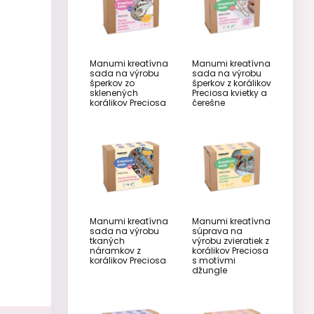
Manumi kreatívna
Manumi kreatívna
sada na výrobu
sada na výrobu
šperkov zo
šperkov z korálikov
sklenených
Preciosa kvietky a
korálikov Preciosa
čerešne
Manumi kreatívna
Manumi kreatívna
sada na výrobu
súprava na
tkaných
výrobu zvieratiek z
náramkov z
korálikov Preciosa
korálikov Preciosa
s motívmi
džungle