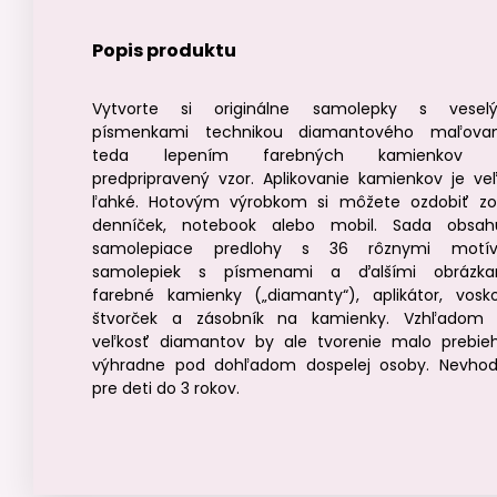
Popis produktu
Vytvorte si originálne samolepky s vesel
písmenkami technikou diamantového maľovan
teda lepením farebných kamienkov 
predpripravený vzor. Aplikovanie kamienkov je ve
ľahké. Hotovým výrobkom si môžete ozdobiť zoš
denníček, notebook alebo mobil. Sada obsah
samolepiace predlohy s 36 rôznymi motí
samolepiek s písmenami a ďalšími obrázka
farebné kamienky („diamanty“), aplikátor, vosk
štvorček a zásobník na kamienky. Vzhľadom
veľkosť diamantov by ale tvorenie malo prebie
výhradne pod dohľadom dospelej osoby. Nevho
pre deti do 3 rokov.