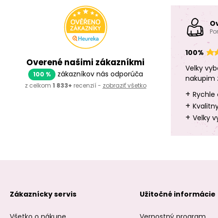
O
Po
100%
Overené našimi zákazníkmi
Velky vyb
zákazníkov nás odporúča
100 %
nakupim 
z celkom
1 833+
recenzií -
zobraziť všetko
+
Rychle 
+
Kvalitn
+
Velky v
Zákaznícky servis
Užitočné informácie
Všetko o nákupe
Vernostný program