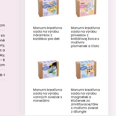
 cm
Manumi kreatívna
Manumi kreatívna
sada na výrobu
sada na výrobu
náramkov z
príveskov z
 so
korálikov pre deti
krištáľovej živice s
bné
motívmi
ry,
písmeniek a číslic
c a
ky,
- 6
cm
8-1
Manumi kreatívna
Manumi kreatívna
sada na výrobu
sada na výrobu
vonných sviečok s
magnetiek a
minerálmi
kľúčeniek zo
zmršťovacej fólie
s motívmi zvierat
z džungle