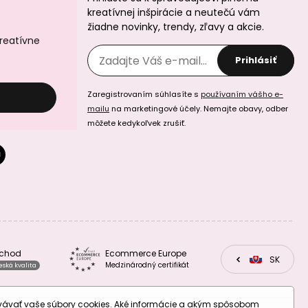
kreatívnej inšpirácie a neutečú vám
žiadne novinky, trendy, zľavy a akcie.
kreatívne
Prihlásiť
Manumi kreatívna
Manumi kreatívna
sada na
sada na
Zaregistrovaním súhlasíte s
používaním vášho e-
háčkovanú
háčkovanú
kabelku na mobil
kozmetickú
mailu
na marketingové účely. Nemajte obavy, odber
taštičku
môžete kedykoľvek zrušiť.
Manumi kreatívna
Manumi kreatívna
sada na výrobu
sada pre deti na
bchod
Ecommerce Europe
náramkov z
výrobu mydiel s
CZ
SK
EU
minerálov podľa
morskými
Medzinárodný certifikát
eská kvalita
znamenia
motívmi
zverokruhu
ovávať vaše súbory cookies. Aké informácie a akým spôsobom