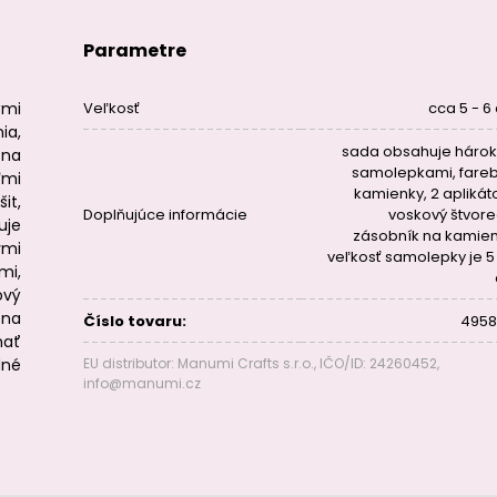
Parametre
ými
Veľkosť
cca 5 - 6
ia,
sada obsahuje hárok
na
samolepkami, fare
ľmi
kamienky, 2 aplikáto
it,
Doplňujúce informácie
voskový štvore
uje
zásobník na kamien
vmi
veľkosť samolepky je 5 
mi,
ový
 na
Číslo tovaru:
4958
hať
dné
EU distributor: Manumi Crafts s.r.o., IČO/ID: 24260452,
info@manumi.cz