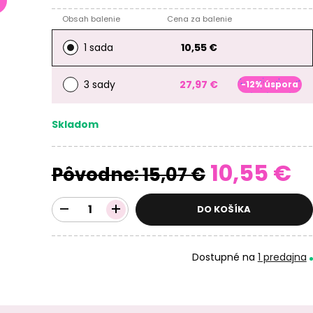
Obsah balenie
Cena za balenie
1 sada
10,55 €
3 sady
27,97 €
-12% úspora
Skladom
10,55 €
Pôvodne:
15,07 €
DO KOŠÍKA
Dostupné na
1 predajna