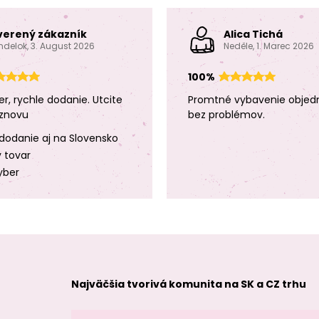
verený zákazník
Alica Tichá
ndelok, 3. August 2026
Neděle, 1. Marec 2026
100%
er, rychle dodanie. Utcite
Promtné vybavenie objed
znovu
bez problémov.
dodanie aj na Slovensko
y tovar
yber
Najväčšia tvorivá komunita na SK a CZ trhu