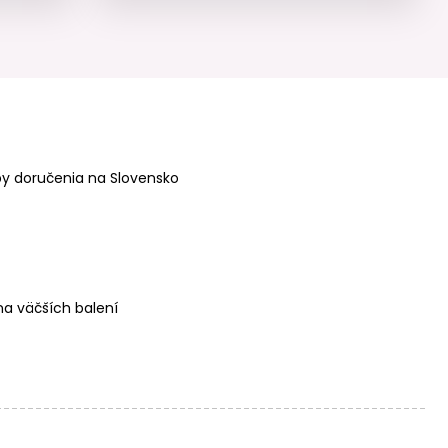
Manumi kreatívna
Manumi kreatívna
sada na
sada na
y doručenia na Slovensko
háčkovanie
háčkovanie
prívesku Hrošík
prívesku Mačička
a väčších balení
Manumi kreatívna
Manumi kreatívna
sada na
sada na
háčkovanie
háčkovanie
prívesku Zmrzlina
prívesku Ovocie