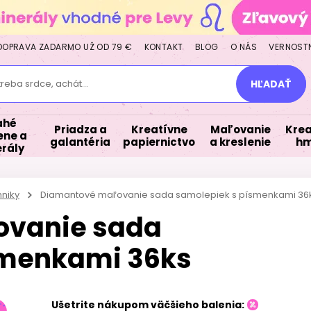
DOPRAVA ZADARMO UŽ OD 79 €
KONTAKT
BLOG
O NÁS
VERNOST
treba srdce, achát...
HĽADAŤ
ahé
Priadza a
Kreatívne
Maľovanie
Krea
ne a
galantéria
papiernictvo
a kreslenie
hm
rály
hniky
Diamantové maľovanie sada samolepiek s písmenkami 36
ovanie sada
smenkami 36ks
Ušetrite nákupom väčšieho balenia: