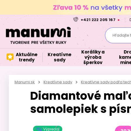
+421 222 205 167
Hľadajte 
Koráliky a
Dr
Aktuálne
Kreatívne
výroba
kame
trendy
sady
šperkov
mine
Manumi.sk
Kreatívne sady
Kreatívne sady podľa tec
Diamantové maľ
samolepiek s pí
Výpredaj