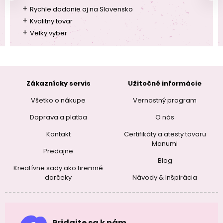
+
Rychle dodanie aj na Slovensko
+
Kvalitny tovar
+
Velky vyber
Zákaznícky servis
Užitočné informácie
Všetko o nákupe
Vernostný program
Doprava a platba
O nás
Kontakt
Certifikáty a atesty tovaru
Manumi
Predajne
Blog
Kreatívne sady ako firemné
darčeky
Návody & Inšpirácia
Pridajte sa k nám