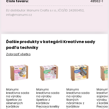
Číslo tovaru:
48562-1
EU distributor: Manumi Crafts s.r.o., IČO/ID: 24260452,
info@manumi.cz
Ďalšie produkty v kategórii Kreatívne sady
podľa techniky
Zobraziť všetko
Manumi
Manumi
Manumi
Manumi
kreatívna sada
kreatívna sada
kreatívna sada
kreatív
na výrobu
na výrobu
na výrobu
súprava
šperkov zo
šperkov z
tkaných
výrobu z
sklenených
korálikov
náramkov z
z koráli
korálikov
Preciosa kvietky
korálikov
Preciosa