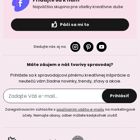
Najväčšia skupina pre všetky kreatívne duše
Páči sa mi to
Sledujte nás aj na:
Máte záujem o náš tvorivy spravodaj?
Prihláste sa k spravodajcovi plnému kreatívnej inšpirácie a
neutečú vám žiadne novinky, trendy, zľavy a akcie.
Prihlásiť
Zaregistrovaním súhlasíte s
používaním vášho e-mailu
na marketingové
účely. Nemajte obavy, odber môžete kedykoľvek zrušiť.