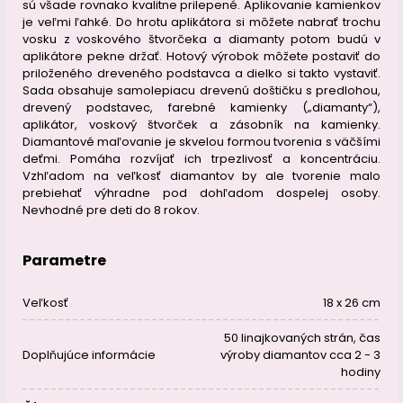
sú všade rovnako kvalitne prilepené. Aplikovanie kamienkov
je veľmi ľahké. Do hrotu aplikátora si môžete nabrať trochu
vosku z voskového štvorčeka a diamanty potom budú v
aplikátore pekne držať. Hotový výrobok môžete postaviť do
priloženého dreveného podstavca a dielko si takto vystaviť.
Sada obsahuje samolepiacu drevenú doštičku s predlohou,
drevený podstavec, farebné kamienky („diamanty“),
aplikátor, voskový štvorček a zásobník na kamienky.
Diamantové maľovanie je skvelou formou tvorenia s väčšími
deťmi. Pomáha rozvíjať ich trpezlivosť a koncentráciu.
Vzhľadom na veľkosť diamantov by ale tvorenie malo
prebiehať výhradne pod dohľadom dospelej osoby.
Nevhodné pre deti do 8 rokov.
Parametre
Veľkosť
18 x 26 cm
50 linajkovaných strán, čas
Doplňujúce informácie
výroby diamantov cca 2 - 3
hodiny