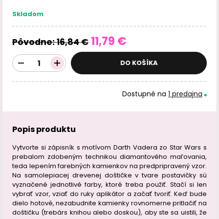
Skladom
11,79 €
Pôvodne:
16,84 €
DO KOŠÍKA
Dostupné na
1 predajna
Popis produktu
Vytvorte si zápisník s motívom Darth Vadera zo Star Wars s
prebalom zdobeným technikou diamantového maľovania,
teda lepením farebných kamienkov na predpripravený vzor.
Na samolepiacej drevenej doštičke v tvare postavičky sú
vyznačené jednotlivé farby, ktoré treba použiť. Stačí si len
vybrať vzor, vziať do ruky aplikátor a začať tvoriť. Keď bude
dielo hotové, nezabudnite kamienky rovnomerne pritlačiť na
doštičku (trebárs knihou alebo doskou), aby ste sa uistili, že