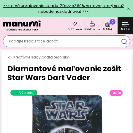
>>>Letné upratovanie skladu: Zľavy až 80% na tovar, ktorý sa už
nebude naskladňovať!<<<
0
Menu
0,00 €
Obľúbené
Prihlásenie
Hľadajte treba srdce, achát...
Kreatívne sady podľa techniky
Diamantové maľovanie zošit
Star Wars Dart Vader
Výpredaj
-30