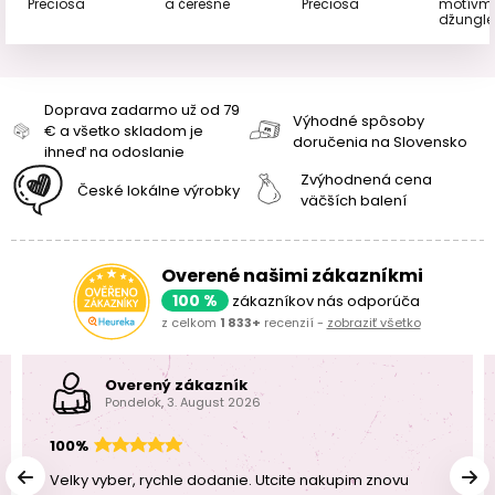
Preciosa
a čerešne
Preciosa
motívm
džungle
Doprava zadarmo už od 79
Výhodné spôsoby
€ a všetko skladom je
doručenia na Slovensko
ihneď na odoslanie
Zvýhodnená cena
České lokálne výrobky
väčších balení
Overené našimi zákazníkmi
100 %
zákazníkov nás odporúča
z celkom
1 833+
recenzií -
zobraziť všetko
Overený zákazník
Pondelok, 3. August 2026
100%
Velky vyber, rychle dodanie. Utcite nakupim znovu