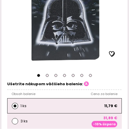
Ušetrite nákupom väčšieho balenia:
Obsah balenie
Cena za balenie
1 ks
11,79 €
31,89 €
3 ks
-10% úspora