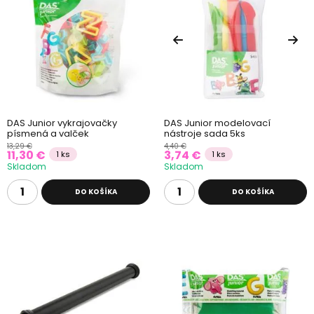
DAS Junior vykrajovačky
DAS Junior modelovací
písmená a valček
nástroje sada 5ks
13,29 €
4,40 €
11,30 €
3,74 €
1 ks
1 ks
Skladom
Skladom
DO KOŠÍKA
DO KOŠÍKA