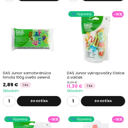
Výpredaj
-15
DAS Junior samotvrdnúca
DAS Junior vykrajovačky číslice
hmota 100g svetlo zelená
a valček
13,29 €
2,89 €
1 ks
11,30 €
1 ks
Skladom
Skladom
DO KOŠÍKA
DO KOŠÍKA
Výpredaj
Výpredaj
-15
-15