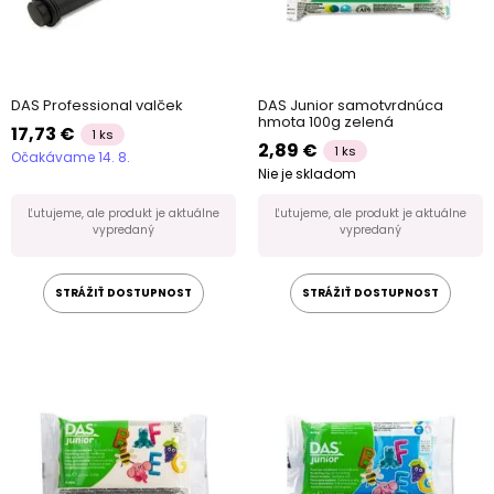
DAS Professional valček
DAS Junior samotvrdnúca
hmota 100g zelená
17,73 €
1 ks
2,89 €
1 ks
Očakávame 14. 8.
Nie je skladom
Ľutujeme, ale produkt je aktuálne
Ľutujeme, ale produkt je aktuálne
vypredaný
vypredaný
STRÁŽIŤ DOSTUPNOST
STRÁŽIŤ DOSTUPNOST