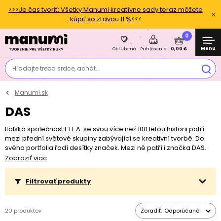
>>>Je čas tvoriť: Všetky Manumi kreatívne sady teraz môžete
kúpiť so zľavou 11 %<<<
0
Menu
0,00 €
Obľúbené
Prihlásenie
Hľadajte treba srdce, achát...
Manumi.sk
DAS
Italská společnost F.I.L.A. se svou více než 100 letou historii patří
mezi přední světové skupiny zabývající se kreativní tvorbě. Do
svého portfolia řadí desítky značek. Mezi ně patří i značka DAS.
DAS samotvrdnoucí hmoty patří ve své kategorií mezi ty
Zobraziť viac
nejvyhledávanější. Velmi snadno se opracovává a po zaschnutí
jsou z něj pevné a trvanlivé výrobky. Je možné ji následně
Filtrovať produkty
dekorovat. Vyberte si mezi DAS samotvrdnoucí hmotou o
hmotnosti 500 a 1000 g, DAS Junior samotvrdnoucí hmotou o
hmotnosti 100 g, nebo dalších pomůcek pro snadnější tvorbu.
20 produktov
Zoradiť:
Odporúčané