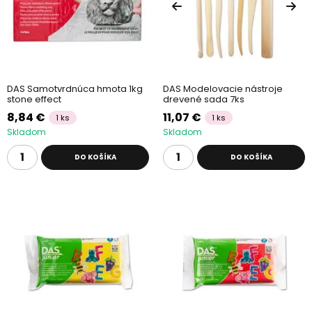
DAS Samotvrdnúca hmota 1kg
DAS Modelovacie nástroje
stone effect
drevené sada 7ks
8,84 €
11,07 €
1 ks
1 ks
Skladom
Skladom
DO KOŠÍKA
DO KOŠÍKA