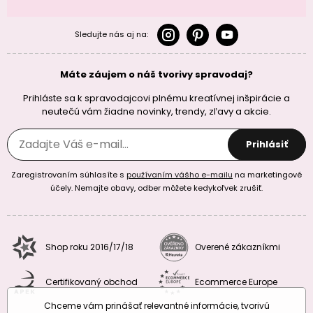
Sledujte nás aj na:
Máte záujem o náš tvorivy spravodaj?
Prihláste sa k spravodajcovi plnému kreatívnej inšpirácie a
neutečú vám žiadne novinky, trendy, zľavy a akcie.
Prihlásiť
Zaregistrovaním súhlasíte s
používaním vášho e-mailu
na marketingové
účely. Nemajte obavy, odber môžete kedykoľvek zrušiť.
Shop roku 2016/17/18
Overené zákazníkmi
Certifikovaný obchod
Ecommerce Europe
Chceme vám prinášať relevantné informácie, tvorivú