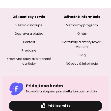
Zákaznícky servis
Užitočné informácie
Všetko o nákupe
Vernostný program
Doprava a platba
O nás
Kontakt
Certifikáty a atesty tovaru
Manumi
Predajne
Blog
Kreatívne sady ako firemné
darčeky
Návody & Inšpirácia
Pridajte sa k nám
Najväčšia skupina pre všetky kreatívne duše
Páči sa mi to