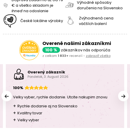
Výhodné spôsoby
€ a všetko skladom je
doručenia na Slovensko
ihneď na odoslanie
Zvýhodnená cena
České lokálne výrobky
väčších balení
Overené našimi zákazníkmi
100 %
zákazníkov nás odporúča
z celkom
1 833+
recenzií -
zobraziť všetko
Overený zákazník
Pondelok, 3. August 2026
100%
Velky vyber, rychle dodanie. Utcite nakupim znovu
+
Rychle dodanie aj na Slovensko
+
Kvalitny tovar
+
Velky vyber