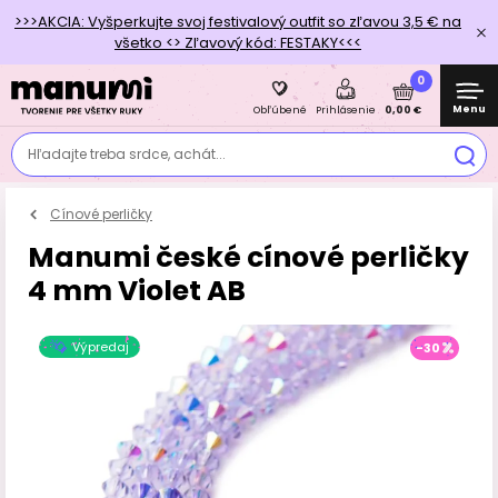
>>>AKCIA: Vyšperkujte svoj festivalový outfit so zľavou 3,5 € na
všetko <> Zľavový kód: FESTAKY<<<
0
Menu
0,00 €
Obľúbené
Prihlásenie
Hľadajte treba srdce, achát...
Cínové perličky
Manumi české cínové perličky
4 mm Violet AB
Výpredaj
-30