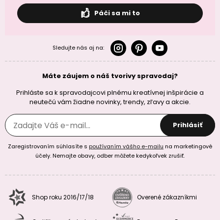
Páči sa mi to
Sledujte nás aj na:
Máte záujem o náš tvorivy spravodaj?
Prihláste sa k spravodajcovi plnému kreatívnej inšpirácie a
neutečú vám žiadne novinky, trendy, zľavy a akcie.
Prihlásiť
Zaregistrovaním súhlasíte s
používaním vášho e-mailu
na marketingové
účely. Nemajte obavy, odber môžete kedykoľvek zrušiť.
Shop roku 2016/17/18
Overené zákazníkmi