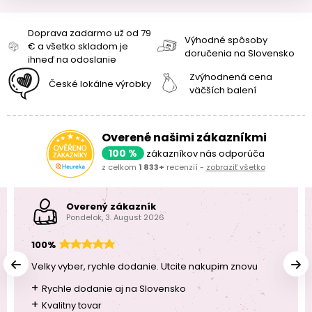
Doprava zadarmo už od 79
Výhodné spôsoby
€ a všetko skladom je
doručenia na Slovensko
ihneď na odoslanie
Zvýhodnená cena
České lokálne výrobky
väčších balení
Overené našimi zákazníkmi
100 %
zákazníkov nás odporúča
z celkom
1 833+
recenzií -
zobraziť všetko
Overený zákazník
Pondelok, 3. August 2026
100%
Velky vyber, rychle dodanie. Utcite nakupim znovu
+
Rychle dodanie aj na Slovensko
+
Kvalitny tovar