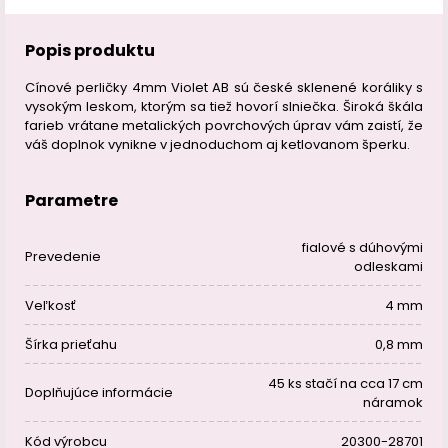
Popis produktu
Cínové perličky 4mm Violet AB sú české sklenené koráliky s
vysokým leskom, ktorým sa tiež hovorí slniečka. Široká škála
farieb vrátane metalických povrchových úprav vám zaistí, že
váš doplnok vynikne v jednoduchom aj ketlovanom šperku.
Parametre
fialové s dúhovými
Prevedenie
odleskami
Veľkosť
4 mm
Šírka prieťahu
0,8 mm
45 ks stačí na cca 17 cm
Doplňujúce informácie
náramok
Kód výrobcu
20300-28701