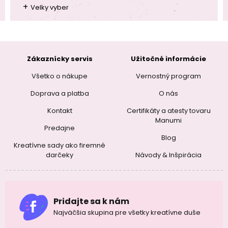
+
Velky vyber
Zákaznícky servis
Užitočné informácie
Všetko o nákupe
Vernostný program
Doprava a platba
O nás
Kontakt
Certifikáty a atesty tovaru
Manumi
Predajne
Blog
Kreatívne sady ako firemné
darčeky
Návody & Inšpirácia
Pridajte sa k nám
Najväčšia skupina pre všetky kreatívne duše