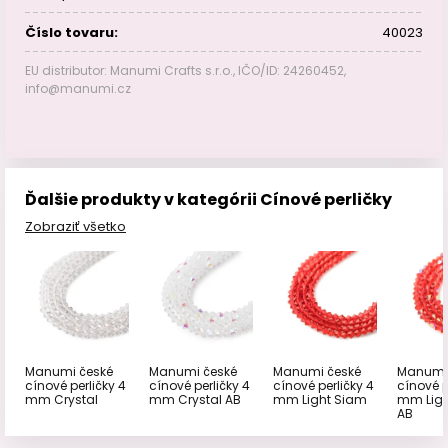
Číslo tovaru:
40023
EU distributor: Manumi Crafts s.r.o., IČO/ID: 24260452,
info@manumi.cz
Ďalšie produkty v kategórii Cínové perličky
Zobraziť všetko
Manumi české
Manumi české
Manumi české
Manumi
cínové perličky 4
cínové perličky 4
cínové perličky 4
cínové p
mm Crystal
mm Crystal AB
mm Light Siam
mm Ligh
AB