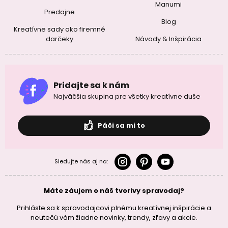
Manumi
Predajne
Blog
Kreatívne sady ako firemné
darčeky
Návody & Inšpirácia
Pridajte sa k nám
Najväčšia skupina pre všetky kreatívne duše
Páči sa mi to
Sledujte nás aj na:
Máte záujem o náš tvorivy spravodaj?
Prihláste sa k spravodajcovi plnému kreatívnej inšpirácie a
neutečú vám žiadne novinky, trendy, zľavy a akcie.