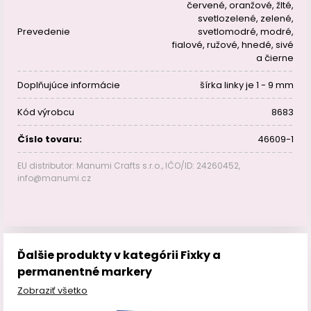
červené, oranžové, žlté,
svetlozelené, zelené,
Prevedenie
svetlomodré, modré,
fialové, ružové, hnedé, sivé
a čierne
Doplňujúce informácie
šírka linky je 1 - 9 mm
Kód výrobcu
8683
Číslo tovaru:
46609-1
EU distributor: Manumi Crafts s.r.o., IČO/ID: 24260452,
info@manumi.cz
Ďalšie produkty v kategórii Fixky a
permanentné markery
Zobraziť všetko