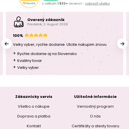
z celkom
1 833+
recenzií -
zobraziť všetko
Overený zákazník
Pondelok, 3. August 2026
100%
Velky vyber, rychle dodanie. Utcite nakupim znovu
+
Rychle dodanie aj na Slovensko
+
Kvalitny tovar
+
Velky vyber
Zákaznícky servis
Užitočné informácie
Všetko o nákupe
Vernostný program
Doprava a platba
O nás
Kontakt
Certifikáty a atesty tovaru