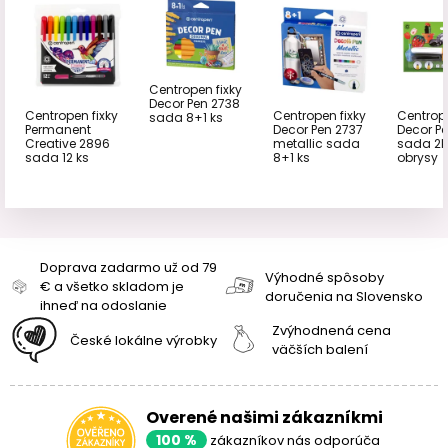
Centropen fixky
Decor Pen 2738
Centropen fixky
Centropen fixky
Centrope
sada 8+1 ks
Permanent
Decor Pen 2737
Decor Pe
Creative 2896
metallic sada
sada 2k
sada 12 ks
8+1 ks
obrysy
Doprava zadarmo už od 79
Výhodné spôsoby
€ a všetko skladom je
doručenia na Slovensko
ihneď na odoslanie
Zvýhodnená cena
České lokálne výrobky
väčších balení
Overené našimi zákazníkmi
100 %
zákazníkov nás odporúča