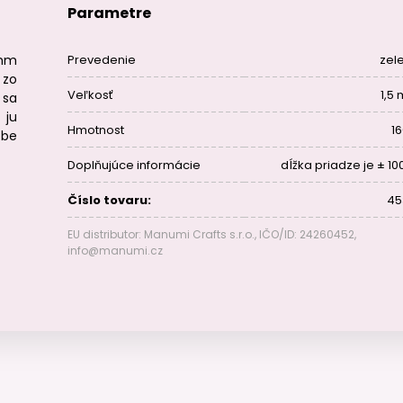
Parametre
5mm
Prevedenie
zel
 zo
Veľkosť
1,5
 sa
 ju
Hmotnost
16
obe
Doplňujúce informácie
dĺžka priadze je ± 10
Číslo tovaru:
45
EU distributor: Manumi Crafts s.r.o., IČO/ID: 24260452,
info@manumi.cz