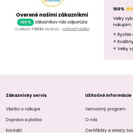
100%
Overené našimi zákazníkmi
Velky vyb
zákazníkov nás odporúča
100 %
nakupim 
z celkom
1 833+
recenzií -
zobraziť všetko
+
Rychle 
+
Kvalitn
+
Velky v
Zákaznícky servis
Užitočné informácie
Všetko o nákupe
Vernostný program
Doprava a platba
O nás
Kontakt
Certifikáty a atesty t