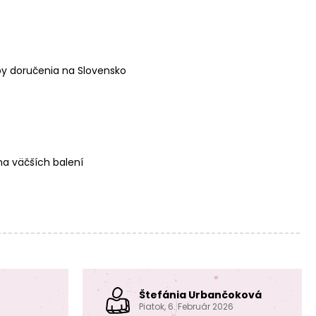
Manumi
Manumi
Macramé priadza
Macramé priadza
stáčaná 3mm
stáčaná 3mm
svetloružová
červená
y doručenia na Slovensko
a väčších balení
Manumi
Manumi
Macramé priadza
Macramé priadza
stáčaná 3mm
stáčaná 3mm
tmavomodrá
čierna
Štefánia Urbančoková
Piatok, 6. Február 2026