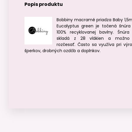
Popis produktu
Bobbiny macramé priadza Baby 1,
Eucalyptus green je točená šnúra
100% recyklovanej bavlny. Šnúra
skladá z 28 vlákien a možno
rozčesať. Často sa využíva pri výr
šperkov, drobných ozdôb a doplnkov.