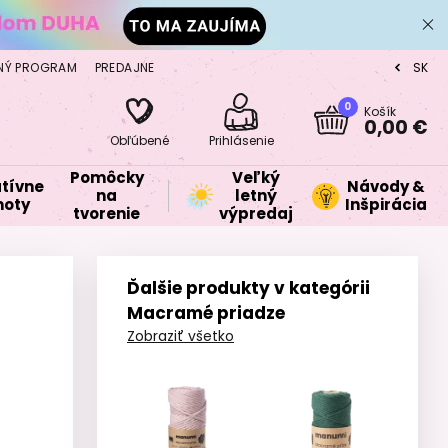
NÝ PROGRAM
PREDAJNE
SK
CZ
0
Košík
0,00 €
Obľúbené
Prihlásenie
Pomôcky
Veľký
tívne
Návody &
na
letný
oty
Inšpirácia
tvorenie
výpredaj
Ďalšie produkty v kategórii
Macramé priadze
Zobraziť všetko