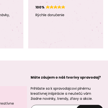
Manumi
Manumi
Macramé priadza
Macramé priadza
100%
stáčaná 3mm
stáčaná 3mm
130m natural
260m natural
návky,
Rýchle doručenie
Manumi
Manumi
Macramé priadza
Macramé priadza
stáčaná 5mm
stáčaná 3mm
natural 125m
natural-
tmavozelená
Máte záujem o náš tvorivy spravodaj?
Prihláste sa k spravodajcovi plnému
kreatívnej inšpirácie a neutečú vám
žiadne novinky, trendy, zľavy a akcie.
kreatívne
Manumi