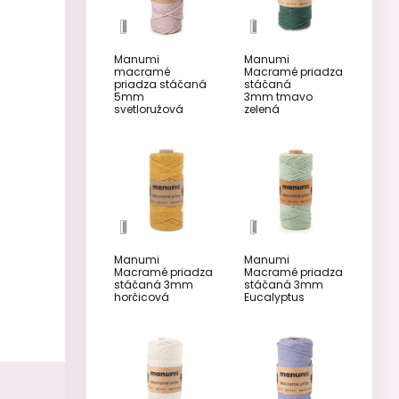
Manumi
Manumi
macramé
Macramé priadza
priadza stáčaná
stáčaná
5mm
3mm tmavo
svetloružová
zelená
Manumi
Manumi
Macramé priadza
Macramé priadza
stáčaná 3mm
stáčaná 3mm
horčicová
Eucalyptus