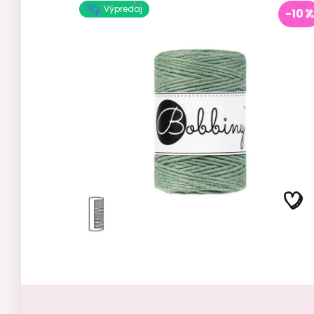
Výpredaj
-10