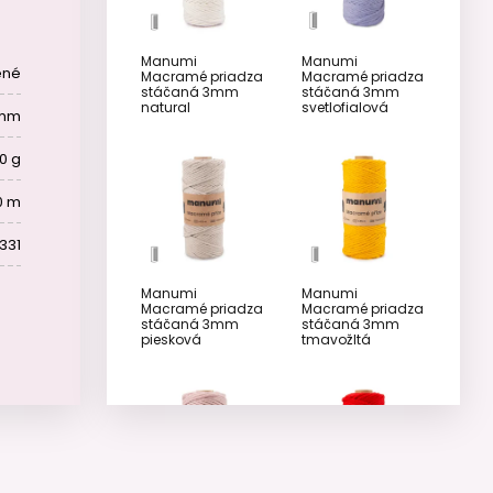
Manumi
Manumi
ené
Macramé priadza
Macramé priadza
stáčaná 3mm
stáčaná 3mm
natural
svetlofialová
 mm
0 g
0 m
331
Manumi
Manumi
Macramé priadza
Macramé priadza
stáčaná 3mm
stáčaná 3mm
piesková
tmavožltá