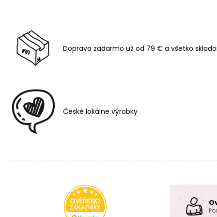
Doprava zadarmo už od 79 € a všetko sklado
České lokálne výrobky
O
Po