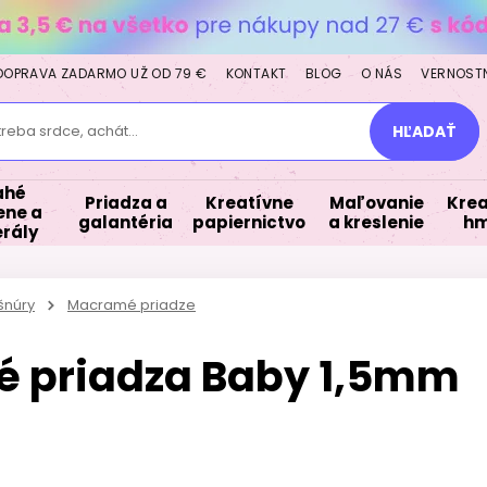
DOPRAVA ZADARMO UŽ OD 79 €
KONTAKT
BLOG
O NÁS
VERNOST
treba srdce, achát...
HĽADAŤ
ahé
Priadza a
Kreatívne
Maľovanie
Krea
ne a
galantéria
papiernictvo
a kreslenie
hm
rály
šnúry
Macramé priadze
 priadza Baby 1,5mm