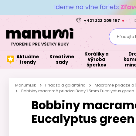
+421 222 205 167
Hľadajte 
Koráliky a
Dr
Aktuálne
Kreatívne
výroba
kame
trendy
sady
šperkov
mine
Manumi.sk
Priadza a galantéria
Macramé priadze a 
Bobbiny macramé priadza Baby 1,5mm Eucalyptus green
Bobbiny macramé
Eucalyptus green