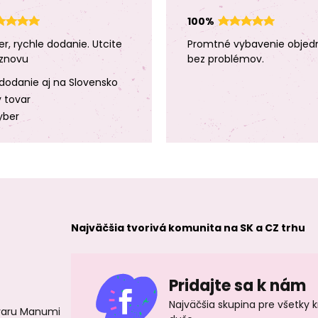
100%
er, rychle dodanie. Utcite
Promtné vybavenie objed
znovu
bez problémov.
dodanie aj na Slovensko
y tovar
yber
Najväčšia tvorivá komunita na SK a CZ trhu
Pridajte sa k nám
Najväčšia skupina pre všetky 
ovaru Manumi