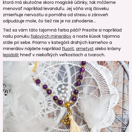
ktorá má skutočne skoro magické účinky, tak môžeme
menovať napríklad levanduľu. Jej vôňa vraj človeku
zmierňuje nervozitu a pomáha od stresu a zároveň
odpudzuje mole, čo tiež nie je na zahodenie...
Tiež sa vám táto tajomná farba páči? Prezrite si napríklad
našu ponuku
fialových minerálov
a noste kúsok tajomna
stále pri sebe. Priamo v kategórii drahých kameňov a
minerálov nájdete napríklad
fluorit
,
ametyst
alebo krásny
lepidolit
hneď v niekoľkých veľkostiach a tvaroch.