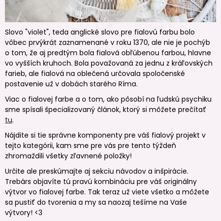
Slovo "violet", teda anglické slovo pre fialovú farbu bolo
vôbec prvýkrát zaznamenané v roku 1370, ale nie je pochýb
o tom, že aj predtým bola fialová obľúbenou farbou, hlavne
vo vyšších kruhoch. Bola považovaná za jednu z kráľovských
farieb, ale fialová na oblečená určovala spoločenské
postavenie už v dobách starého Ríma.
Viac o fialovej farbe a o tom, ako pôsobí na ľudskú psychiku
sme spísali špecializovaný článok, ktorý si môžete prečítať
tu
.
Nájdite si tie správne komponenty pre váš fialový projekt v
tejto kategórii, kam sme pre vás pre tento týždeň
zhromaždili všetky zľavnené položky!
Určite ale preskúmajte aj sekciu návodov a inšpirácie.
Trebárs objavíte tú pravú kombináciu pre váš originálny
výtvor vo fialovej farbe. Tak teraz už viete všetko a môžete
sa pustiť do tvorenia a my sa naozaj tešíme na Vaše
výtvory! <3