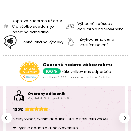
Doprava zadarmo už od 79
Výhodné spôsoby
€ a všetko skladom je
doručenia na Slovensko
ihneď na odoslanie
Zvýhodnená cena
České lokálne výrobky
väčších balení
Overené našimi zákazníkmi
100 %
zákazníkov nás odporúča
z celkom
1 833+
recenzií -
zobraziť všetko
Overený zákazník
Pondelok, 3. August 2026
100%
Velky vyber, rychle dodanie. Utcite nakupim znovu
+
Rychle dodanie aj na Slovensko