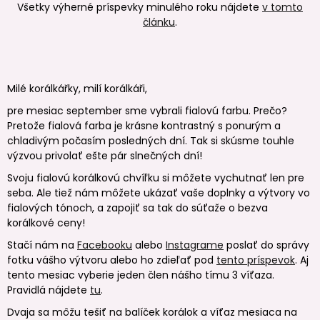
Všetky výherné príspevky minulého roku nájdete
v tomto
článku
.
Milé korálkářky, milí korálkáři,
pre mesiac september sme vybrali fialovú farbu. Prečo?
Pretože fialová farba je krásne kontrastný s ponurým a
chladivým počasím posledných dní. Tak si skúsme touhle
výzvou privolať ešte pár slnečných dní!
Svoju fialovú korálkovú chvíľku si môžete vychutnať len pre
seba. Ale tiež nám môžete ukázať vaše doplnky a výtvory vo
fialových tónoch, a zapojiť sa tak do súťaže o bezva
korálkové ceny!
Stačí nám na
Facebooku
alebo
Instagrame
poslať do správy
fotku vášho výtvoru alebo ho zdieľať pod
tento príspevok
. Aj
tento mesiac vyberie jeden člen nášho tímu 3 víťaza.
Pravidlá nájdete
tu
.
Dvaja sa môžu tešiť na balíček korálok a víťaz mesiaca na