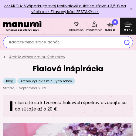
>>>AKCIA: Vyšperkujte svoj festivalový outfit so zľavou 3,5 € na
všetko <> Zľavový kód: FESTAKY<<<
0
Menu
0,00 €
Obľúbené
Prihlásenie
Hľadajte treba srdce, achát...
Archív výziev z minulých rokov
Fialová inšpirácia
Blog
Archív výziev z minulých rokov
Streda, 1. september 2021
I
nšpirujte sa k tvoreniu fialových šperkov a zapojte sa
do súťaže až o 20 €.