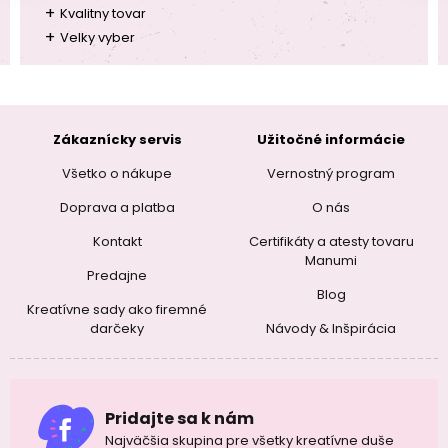
+
Kvalitny tovar
+
Velky vyber
Zákaznícky servis
Užitočné informácie
Všetko o nákupe
Vernostný program
Doprava a platba
O nás
Kontakt
Certifikáty a atesty tovaru
Manumi
Predajne
Blog
Kreatívne sady ako firemné
darčeky
Návody & Inšpirácia
Pridajte sa k nám
Najväčšia skupina pre všetky kreatívne duše