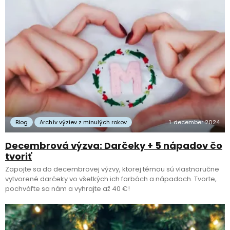
Blog
Archív výziev z minulých rokov
1. december 2024
Decembrová výzva: Darčeky + 5 nápadov čo
tvoriť
Zapojte sa do decembrovej výzvy, ktorej témou sú vlastnoručne
vytvorené darčeky vo všetkých ich farbách a nápadoch. Tvorte,
pochváľte sa nám a vyhrajte až 40 €!