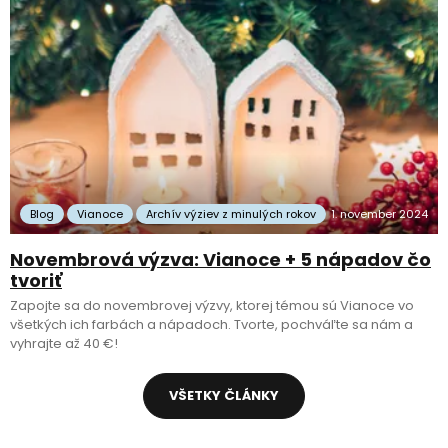
Blog
Vianoce
Archív výziev z minulých rokov
1. november 2024
Novembrová výzva: Vianoce + 5 nápadov čo
tvoriť
Zapojte sa do novembrovej výzvy, ktorej témou sú Vianoce vo
všetkých ich farbách a nápadoch. Tvorte, pochváľte sa nám a
vyhrajte až 40 €!
VŠETKY ČLÁNKY