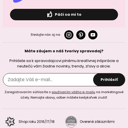
Páči sa mi to
Sledujte nás aj na:
Máte záujem o náš tvorivy spravodaj?
Prihláste sa k spravodajcovi plnému kreatívnej inšpirácie a
neutečú vám žiadne novinky, trendy, zľavy a akcie.
Prihlásiť
Zaregistrovaním súhlasíte s
používaním vášho e-mailu
na marketingové
účely. Nemajte obavy, odber môžete kedykoľvek zrušiť.
Shop roku 2016/17/18
Overené zákazníkmi