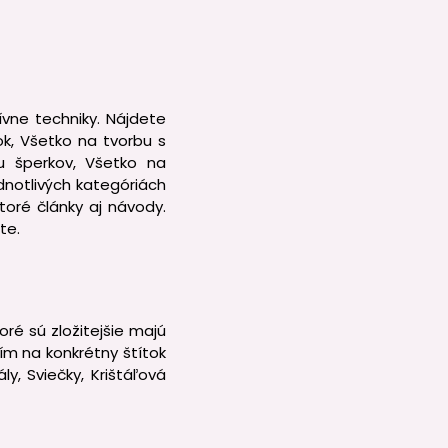
ívne techniky. Nájdete
k, Všetko na tvorbu s
u šperkov, Všetko na
dnotlivých kategóriách
toré články aj návody.
te.
oré sú zložitejšie majú
ím na konkrétny štítok
ly, Sviečky, Krištáľová