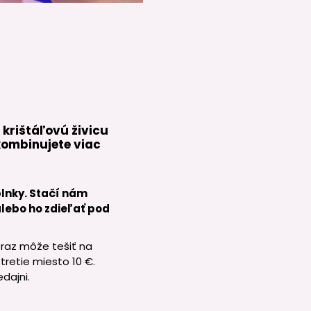
.
 krištáľovú živicu
kombinujete viac
plnky. Stačí nám
lebo ho zdieľať pod
eraz môže tešiť na
retie miesto 10 €.
dajni.