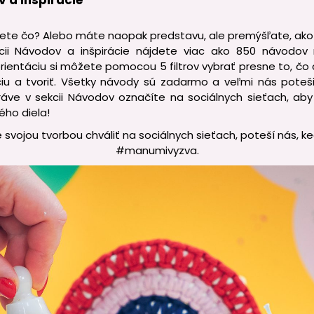
v a Inšpirácie
viete čo? Alebo máte naopak predstavu, ale premýšľate, ako 
cii Návodov a inšpirácie nájdete viac ako 850 návodov 
 orientáciu si môžete pomocou 5 filtrov vybrať presne to, čo
ciu a tvoriť. Všetky návody sú zadarmo a veľmi nás poteši
práve v sekcii Návodov označíte na sociálnych sieťach, a
ého diela!
 svojou tvorbou chváliť na sociálnych sieťach, poteší nás, k
#manumivyzva.