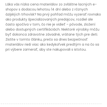
Láka vás nízka cena materiálov zo zvláštne lacných e-
shopov s dodacou lehotou 14 dní alebo z rôznych
ázijských trhovísk? Na prvý pohľad môžu vyzerať rovnako
ako produkty špecializovaných predajcov, rozdiel ale
často spočíva v tom, čo nie je vidieť – pôvode, zložení
alebo dostupných certifikáciách. Niektoré výrobky môžu
byť dokonca zdravotne závadné, vrátane tých pre deti.
Zistite v tomto článku, prečo sa dnes bezpečnosť
materiálov rieši viac ako kedykoľvek predtým a na čo sa
pri výbere zamerať, aby ste nakupovali s istotou.