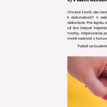
3) V sekcii Návodo
Chcete tvoriť, ale ne
k dokonalosti? V sek
dekorácie. Pre lepšiu
už iba čerpať inšpirá
tvorby, inšpirovanej 
mohli radovať z hotov
Pokiaľ sa budete