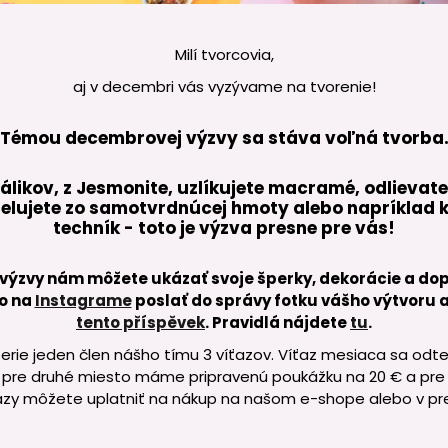
Milí tvorcovia,
aj v decembri vás vyzývame na tvorenie!
Témou decembrovej výzvy sa stáva voľná tvorba
orálikov, z Jesmonite, uzlíkujete macramé, odlievate
elujete zo samotvrdnúcej hmoty alebo napríklad 
techník - toto je výzva presne pre vás!
o výzvy nám môžete ukázať svoje šperky, dekorácie a do
o na
Instagrame
poslať do správy fotku vášho výtvoru a
tento příspěvek
. Pravidlá nájdete
tu
.
rie jeden člen nášho tímu 3 víťazov. Víťaz mesiaca sa odt
 pre druhé miesto máme pripravenú poukážku na 20 € a pre t
zy môžete uplatniť na nákup na našom e-shope alebo v pre