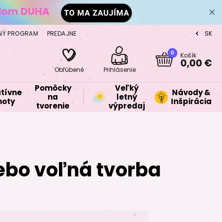
NÝ PROGRAM
PREDAJNE
SK
CZ
0
Košík
0,00 €
Obľúbené
Prihlásenie
Pomôcky
Veľký
tívne
Návody &
na
letný
oty
Inšpirácia
tvorenie
výpredaj
ebo voľná tvorba