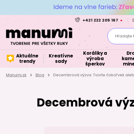
+421 222 205 167
Hľadajte 
Koráliky a
Dr
Aktuálne
Kreatívne
výroba
kame
trendy
sady
šperkov
mine
Manumi.sk
Blog
Decembrová výzva: Tvorte čokoľvek aleb
Decembrová výzv