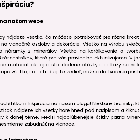
nšpiráciu?
h na našom webe
ndy nájdete všetko, čo môžete potrebovať pre rôzne kreat
 na vianočné ozdoby a dekorácie, Všetko na výrobu sviečo
a náramky z minerálov, Všetko na korálkovanie a tvorb
rázcestníkov, ktoré pre vás pravidelne aktualizujeme. V je
n materiál, ale aj často kladené otázky a odkazy na niek
kope všetko, čo potrebujete vedieť, než sa do tvorenia pustí
u
 pod štítkom Inšpirácia na našom blogu! Niektoré techniky, kt
štítok. Nájdete ich všetky hore hneď pod nadpisom a kliknut
ky k danej téme. Medzi najobľúbenejšie štítky patria Minerá
ž nesmieme zabudnúť na Vianoce.