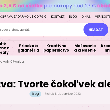
DOPRAVA ZADARMO UŽ OD 79 €
KONTAKT
BLOG
O NÁS
VERNOST
treba srdce, achát...
HĽADAŤ
ahé
Priadza a
Kreatívne
Maľovanie
Krea
ne a
galantéria
papiernictvo
a kreslenie
hm
rály
o voľná tvorba
a: Tvorte čokoľvek al
Blog
Piatok, 1. december 2023