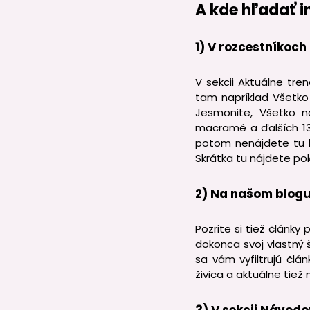
A kde hľadať i
1) V rozcestníkoc
V sekcii Aktuálne tre
tam napríklad Všetko
Jesmonite, Všetko n
macramé a ďalších 13 
potom nenájdete tu le
Skrátka tu nájdete po
2) Na našom blog
Pozrite si tiež články
dokonca svoj vlastný 
sa vám vyfiltrujú člán
živica a aktuálne tie