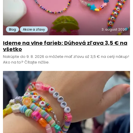
Blog
Akcie a zľavy
3. august 2026
Ideme na vlne farieb: Dúhová zľava 3,5 € na
všetko
Nakúpte do 9. 8. 2026 a môžete mať zľavu až 3,5 € na celý nákup!
Ako na to? Čítajte nižšie.