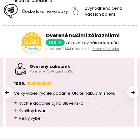
ihneď na odoslanie
Zvýhodnená cena
České lokálne výrobky
väčších balení
Overené našimi zákazníkmi
100 %
zákazníkov nás odporúča
z celkom
1 833+
recenzií -
zobraziť všetko
Overený zákazník
Pondelok, 3. August 2026
100%
Velky vyber, rychle dodanie. Utcite nakupim znovu
+
Rychle dodanie aj na Slovensko
+
Kvalitny tovar
+
Velky vyber