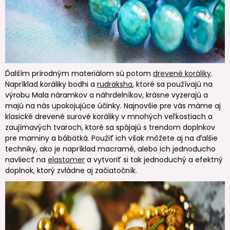
Ďalším prírodným materiálom sú potom
drevené koráliky
.
Napríklad koráliky bodhi a
rudraksha
, ktoré sa používajú na
výrobu Mala náramkov a náhrdelníkov, krásne vyzerajú a
majú na nás upokojujúce účinky. Najnovšie pre vás máme aj
klasické drevené surové koráliky v mnohých veľkostiach a
zaujímavých tvaroch, ktoré sa spájajú s trendom doplnkov
pre maminy a bábätká. Použiť ich však môžete aj na ďalšie
techniky, ako je napríklad macramé, alebo ich jednoducho
navliecť na
elastomer
a vytvoriť si tak jednoduchý a efektný
doplnok, ktorý zvládne aj začiatočník.