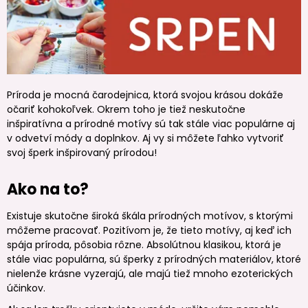
Príroda je mocná čarodejnica, ktorá svojou krásou dokáže
očariť kohokoľvek. Okrem toho je tiež neskutočne
inšpiratívna a prírodné motívy sú tak stále viac populárne aj
v odvetví módy a doplnkov. Aj vy si môžete ľahko vytvoriť
svoj šperk inšpirovaný prírodou!
Ako na to?
Existuje skutočne široká škála prírodných motívov, s ktorými
môžeme pracovať. Pozitívom je, že tieto motívy, aj keď ich
spája príroda, pôsobia rôzne. Absolútnou klasikou, ktorá je
stále viac populárna, sú šperky z prírodných materiálov, ktoré
nielenže krásne vyzerajú, ale majú tiež mnoho ezoterických
účinkov.