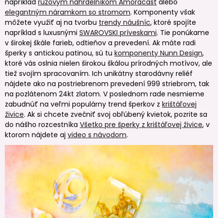
napríklad
ružovým náhrdelníkom Amoracast
alebo
elegantným náramkom so stromom
. Komponenty však
môžete využiť aj na tvorbu
trendy náušníc
, ktoré spojíte
napríklad s luxusnými
SWAROVSKI príveskami
. Tie ponúkame
v širokej škále farieb, odtieňov a prevedení. Ak máte radi
šperky s antickou patinou, sú tu
komponenty Nunn Design
,
ktoré vás oslnia nielen širokou škálou prírodných motívov, ale
tiež svojím spracovaním. Ich unikátny starodávny reliéf
nájdete ako na postriebrenom prevedení 999 striebrom, tak
na pozlátenom 24kt zlatom. V poslednom rade nesmieme
zabudnúť na veľmi populárny trend šperkov z
krištáľovej
živice
. Ak si chcete zvečniť svoj obľúbený kvietok, pozrite sa
do nášho rozcestníka
Všetko pre šperky z krištáľovej živice
, v
ktorom nájdete aj
video s návodom
.