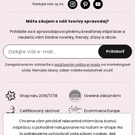
Sledujte nás aj na:
Máte záujem o náš tvorivy spravodaj?
Prihláste sa k spravodajcovi plnému kreatívnej inšpirácie a
neutečú vám žiadne novinky, trendy, zľavy a akcie.
Prihlásiť
Zaregistrovaním súhlasíte s
používaním vášho e-mailu
na marketingové
účely. Nemajte obavy, odber môžete kedykoľvek zrušiť.
Shop roku 2016/17/18
Overené zákazníkmi
Certifikovaný obchod
Ecommerce Europe
Chceme vám prinášať relevantné informácie, tvorivú
inšpiráciu a pohodlné nakupovanie na našom e-shope. Na
to potrebujeme uchovávať vaše súbory cookies. Aké