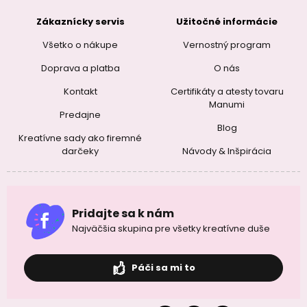
Zákaznícky servis
Užitočné informácie
Všetko o nákupe
Vernostný program
Doprava a platba
O nás
Kontakt
Certifikáty a atesty tovaru
Manumi
Predajne
Blog
Kreatívne sady ako firemné
darčeky
Návody & Inšpirácia
Pridajte sa k nám
Najväčšia skupina pre všetky kreatívne duše
Páči sa mi to