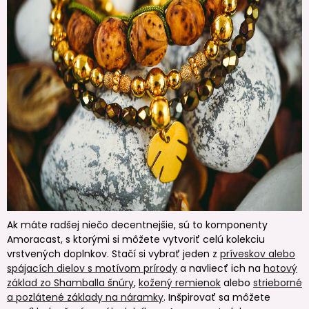
Ak máte radšej niečo decentnejšie, sú to komponenty
Amoracast, s ktorými si môžete vytvoriť celú kolekciu
vrstvených doplnkov. Stačí si vybrať jeden z
príveskov alebo
spájacích dielov s motívom prírody
a navliecť ich na
hotový
základ zo Shamballa šnúry
,
kožený remienok
alebo
strieborné
a pozlátené základy na náramky
. Inšpirovať sa môžete