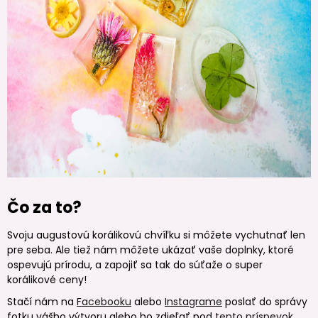
Čo za to?
Svoju augustovú korálikovú chvíľku si môžete vychutnať len
pre seba. Ale tiež nám môžete ukázať vaše doplnky, ktoré
ospevujú prírodu, a zapojiť sa tak do súťaže o super
korálikové ceny!
Stačí nám na
Facebooku
alebo
Instagrame
poslať do správy
fotku vášho výtvoru alebo ho zdieľať pod
tento príspevok
.