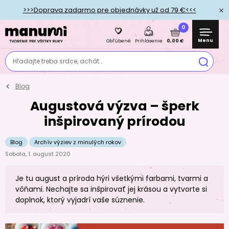
>>>Doprava zadarmo pre objednávky už od 79 €<<<
0
Menu
0,00 €
Obľúbené
Prihlásenie
Hľadajte treba srdce, achát...
Blog
Augustová výzva – šperk
inšpirovaný prírodou
Blog
Archív výziev z minulých rokov
Sobota, 1. august 2020
Je tu august a príroda hýri všetkými farbami, tvarmi a
vôňami. Nechajte sa inšpirovať jej krásou a vytvorte si
doplnok, ktorý vyjadrí vaše súznenie.