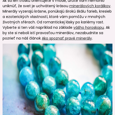
Ak sa len trošku orientujete v móde, určite vám nemohlo
uniknúť, že svet je uchvátený krásou
minerálových korálikov
.
Minerály vyzerajú krásne, ponúkajú širokú škálu farieb, kresieb
a ezoterických vlastností, ktoré vám pomôžu v mnohých
životných sférach. Od romantickej lásky po kariérny rast.
Vyberte si ten váš napríklad na základe
vášho horoskopu
. Ak
by ste si neboli istí pravosťou minerálov, nezabudnite sa
pozrieť na náš článok
Ako spoznať pravé minerály
.