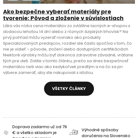
Ako bezpečne vyberať materiály pre
tvorenie: Pôvod a zloženie v súvislostiach
Láka vás nízka cena materiálov zo zvláštne lacných e-shopov s
dodacou lehotou 14 dní alebo z rôznych ázijských trhovísk? Na
prvý pohľad môžu vyzerať rovnako ako produkty
špecializovaných predajcov, rozdiel ale často spočíva v tom, čo
nie je vidieť – pôvode, zložení alebo dostupných certifikáciách.
Niektoré výrobky môžu byť dokonca zdravotne závadné, vrátane
tých pre deti. Zistite v tomto článku, prečo sa dnes bezpečnosť
materiálov rieši viac ako kedykoľvek predtým a na čo sa pri
výbere zamerať, aby ste nakupovali s istotou.
VŠETKY ČLÁNKY
Doprava zadarmo už od 79
Výhodné spôsoby
€ a všetko skladom je
doručenia na Slovensko