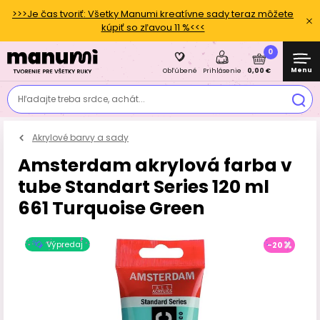
>>>Je čas tvoriť: Všetky Manumi kreatívne sady teraz môžete
kúpiť so zľavou 11 %<<<
0
Menu
0,00 €
Obľúbené
Prihlásenie
Hľadajte treba srdce, achát...
Akrylové barvy a sady
Amsterdam akrylová farba v
tube Standart Series 120 ml
661 Turquoise Green
Výpredaj
-20