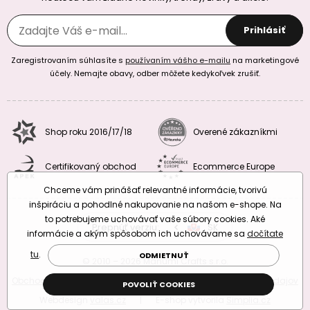
Prihlásiť
Zaregistrovaním súhlasíte s
používaním vášho e-mailu
na marketingové
účely. Nemajte obavy, odber môžete kedykoľvek zrušiť.
Shop roku 2016/17/18
Overené zákazníkmi
Certifikovaný obchod
Ecommerce Europe
Chceme vám prinášať relevantné informácie, tvorivú
inšpiráciu a pohodlné nakupovanie na našom e-shope. Na
to potrebujeme uchovávať vaše súbory cookies. Aké
Prepnúť verziu:
CZ
SK
EU
RO
informácie a akým spôsobom ich uchovávame sa
dočítate
tu
.
ODMIETNUŤ
© 2010 – 2026 Manumi Crafts s.r.o.
Obchodné podmienky
|
Podmienky ochrany osobných údajov
POVOLIŤ COOKIES
Webdesign
valas.cz
|
E-shop vytvorila
Simplia.cz