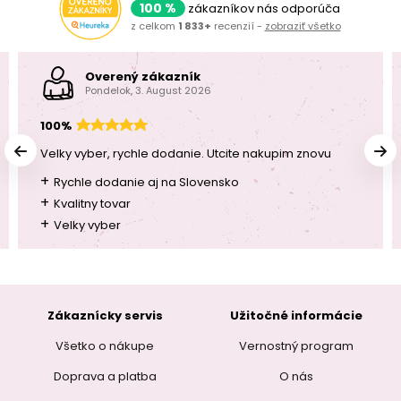
100 %
zákazníkov nás odporúča
z celkom
1 833+
recenzií -
zobraziť všetko
Overený zákazník
Pondelok, 3. August 2026
100%
Velky vyber, rychle dodanie. Utcite nakupim znovu
+
Rychle dodanie aj na Slovensko
+
Kvalitny tovar
+
Velky vyber
Zákaznícky servis
Užitočné informácie
Všetko o nákupe
Vernostný program
Doprava a platba
O nás