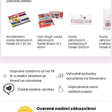
Zobraziť všetko
Amsterdam
Van Gogh sada
Sada
Sada
sada akrylových
akrylových
akrylových
akrylov
farieb 24 x 20 ml
farieb Basic 10 x
pastelových
metalic
40ml
farieb 12x12ml
farieb 4
Doprava zadarmo už od 79
Výhodné spôsoby
€ a všetko skladom je
doručenia na Slovensko
ihneď na odoslanie
Zvýhodnená cena
České lokálne výrobky
väčších balení
Overené našimi zákazníkmi