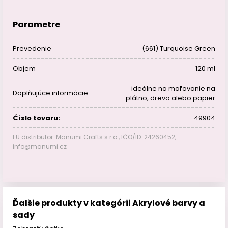
Parametre
Prevedenie
(661) Turquoise Green
Objem
120 ml
ideálne na maľovanie na
Doplňujúce informácie
plátno, drevo alebo papier
Číslo tovaru:
49904
EU distributor: Manumi Crafts s.r.o., IČO/ID: 24260452,
info@manumi.cz
Ďalšie produkty v kategórii Akrylové barvy a
sady