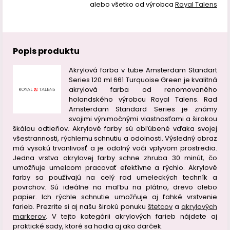
alebo všetko od výrobca
Royal Talens
Popis produktu
Akrylová farba v tube Amsterdam Standart
Series 120 ml 661 Turquoise Green je kvalitná
akrylová farba od renomovaného
holandského výrobcu Royal Talens. Rad
Amsterdam Standard Series je známy
svojimi výnimočnými vlastnosťami a širokou
škálou odtieňov. Akrylové farby sú obľúbené vďaka svojej
všestrannosti, rýchlemu schnutiu a odolnosti. Výsledný obraz
má vysokú trvanlivosť a je odolný voči vplyvom prostredia.
Jedna vrstva akrylovej farby schne zhruba 30 minút, čo
umožňuje umelcom pracovať efektívne a rýchlo. Akrylové
farby sa používajú na celý rad umeleckých techník a
povrchov. Sú ideálne na maľbu na plátno, drevo alebo
papier. Ich rýchle schnutie umožňuje aj ľahké vrstvenie
farieb. Prezrite si aj našu širokú ponuku
štetcov
a
akrylových
markerov
. V tejto kategórii akrylových farieb nájdete aj
praktické sady, ktoré sa hodia aj ako darček.