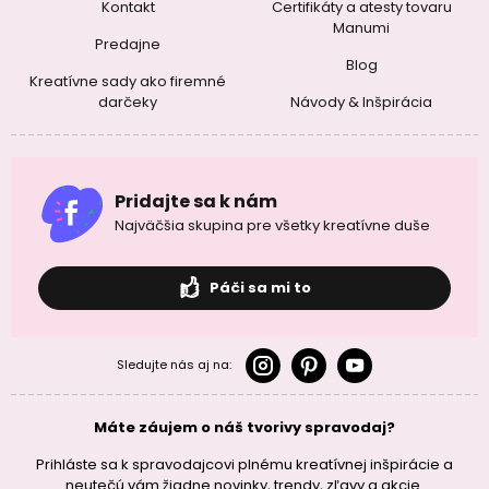
Kontakt
Certifikáty a atesty tovaru
Manumi
Predajne
Blog
Kreatívne sady ako firemné
darčeky
Návody & Inšpirácia
Pridajte sa k nám
Najväčšia skupina pre všetky kreatívne duše
Páči sa mi to
Sledujte nás aj na:
Máte záujem o náš tvorivy spravodaj?
Prihláste sa k spravodajcovi plnému kreatívnej inšpirácie a
neutečú vám žiadne novinky, trendy, zľavy a akcie.